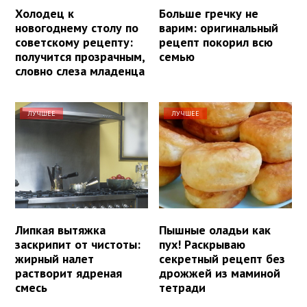
Холодец к
Больше гречку не
новогоднему столу по
варим: оригинальный
советскому рецепту:
рецепт покорил всю
получится прозрачным,
семью
словно слеза младенца
ЛУЧШЕЕ
ЛУЧШЕЕ
Липкая вытяжка
Пышные оладьи как
заскрипит от чистоты:
пух! Раскрываю
жирный налет
секретный рецепт без
растворит ядреная
дрожжей из маминой
смесь
тетради