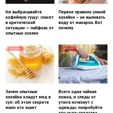
Не выбрасывайте
Первое правило умной
кофейную гущу: спасет
хозяйки – не выливать
в критической
воду от макарон. Вот
ситуации — лайфхак от
почему
опытных хозяек
ЛУЧШЕЕ
ЛУЧШЕЕ
Зачем опытные
Всего одна чайная
хозяйки кладут мед в
ложка, и следы от
суп: об этом секрете
утюга исчезнут с
мало кто знает
одежды: попробуйте
эти чудо-средства