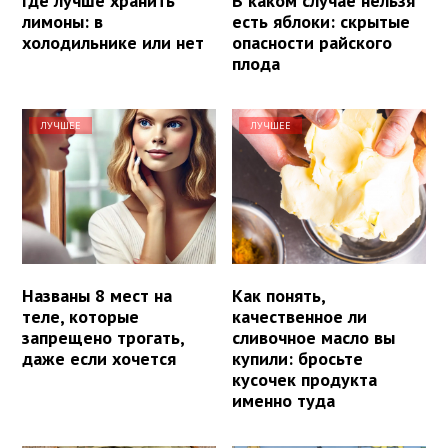
Где лучше хранить
В каком случае нельзя
лимоны: в
есть яблоки: скрытые
холодильнике или нет
опасности райского
плода
ЛУЧШЕЕ
ЛУЧШЕЕ
Названы 8 мест на
Как понять,
теле, которые
качественное ли
запрещено трогать,
сливочное масло вы
даже если хочется
купили: бросьте
кусочек продукта
именно туда