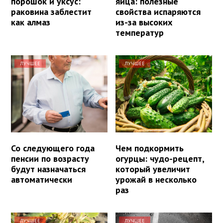
порошок и уксус:
яйца: полезные
раковина заблестит
свойства испаряются
как алмаз
из-за высоких
температур
ЛУЧШЕЕ
ЛУЧШЕЕ
Со следующего года
Чем подкормить
пенсии по возрасту
огурцы: чудо-рецепт,
будут назначаться
который увеличит
автоматически
урожай в несколько
раз
ЛУЧШЕЕ
ЛУЧШЕЕ