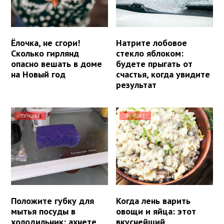
Ёлочка, не сгори!
Натрите лобовое
Сколько гирлянд
стекло яблоком:
опасно вешать в доме
будете прыгать от
на Новый год
счастья, когда увидите
результат
ЛУЧШЕЕ
ЛУЧШЕЕ
Положите губку для
Когда лень варить
мытья посуды в
овощи и яйца: этот
холодильник: ахнете,
вкуснейший