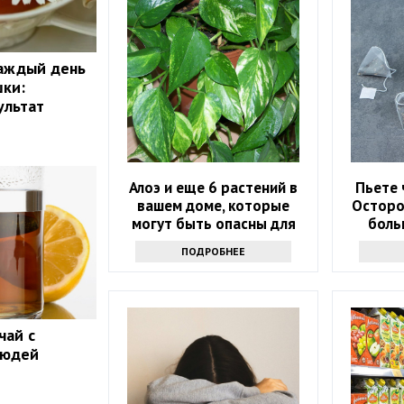
каждый день
шки:
ультат
Алоэ и еще 6 растений в
Пьете 
вашем доме, которые
Осторо
могут быть опасны для
боль
вашего здоровья
ПОДРОБНЕЕ
чай с
людей