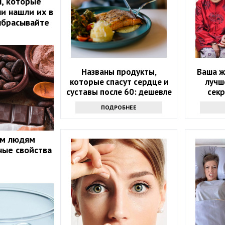
, которые
ли нашли их в
ыбрасывайте
Названы продукты,
Ваша ж
которые спасут сердце и
лучш
суставы после 60: дешевле
секр
лекарств
д
ПОДРОБНЕЕ
ым людям
ные свойства