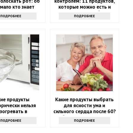
олоскать рот: об
контролем: 11 продуктов,
мало кто знает
которые можно есть и
которых стоит избегать
ПОДРОБНЕЕ
ПОДРОБНЕЕ
кие продукты
Какие продукты выбрать
орически нельзя
для ясности ума и
зогревать в
сильного сердца после 60?
лновке и почему:
Обратите внимание на
ПОДРОБНЕЕ
ПОДРОБНЕЕ
еты экспертов
этот список