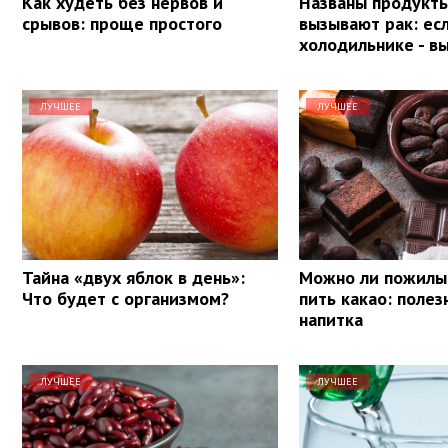
Как худеть без нервов и
Названы продукты
срывов: проще простого
вызывают рак: ес
холодильнике - в
ЛУЧШЕЕ
ЛУЧШЕЕ
Тайна «двух яблок в день»:
Можно ли пожил
Что будет с организмом?
пить какао: полез
напитка
ЛУЧШЕЕ
ЛУЧШЕЕ