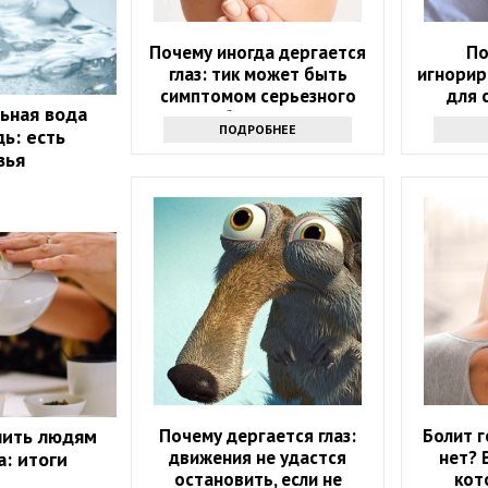
Почему иногда дергается
По
глаз: тик может быть
игнорир
симптомом серьезного
для 
ьная вода
заболевания
ПОДРОБНЕЕ
ь: есть
вья
Почему дергается глаз:
Болит г
пить людям
движения не удастся
нет? 
а: итоги
остановить, если не
кот