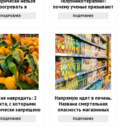
орически нельзя
«клубникотерапии»:
зогревать в
почему ученые призывают
лновке и почему:
людей в возрасте 50+
ПОДРОБНЕЕ
ПОДРОБНЕЕ
еты экспертов
налегать на эту ягоду
не навредить: 2
Напрямую идет в печень.
кта, с которыми
Названа смертельная
ически запрещено
опасность магазинных
тать мандарины
соков
ПОДРОБНЕЕ
ПОДРОБНЕЕ