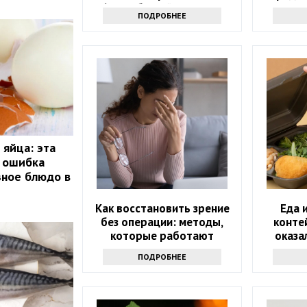
60? Забытый источник
ПОДРОБНЕЕ
силы
 яйца: эта
я ошибка
зное блюдо в
Как восстановить зрение
Еда 
без операции: методы,
конте
которые работают
оказа
ПОДРОБНЕЕ