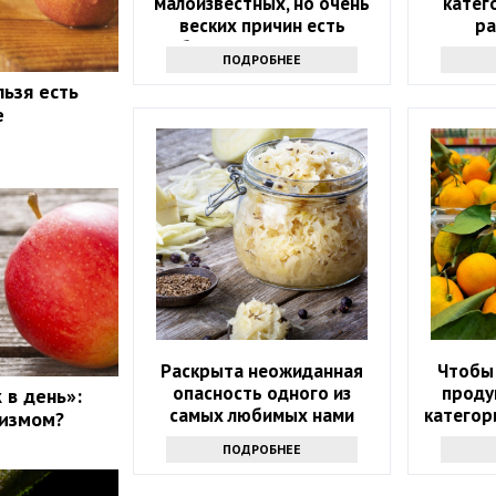
малоизвестных, но очень
катег
веских причин есть
ра
клубнику как можно чаще
микрово
ПОДРОБНЕЕ
сов
льзя есть
е
Раскрыта неожиданная
Чтобы 
опасность одного из
проду
 в день»:
самых любимых нами
категор
низмом?
продуктов
соче
ПОДРОБНЕЕ