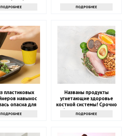
красоту
томатный сок
ПОДРОБНЕЕ
ПОДРОБНЕЕ
из пластиковых
Названы продукты
йнеров навынос
угнетающие здоровье
лась опасна для
костной системы! Срочно
здоровья
уберите их из рациона
ПОДРОБНЕЕ
ПОДРОБНЕЕ