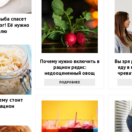
рыба спасет
зг! Её нужно
елю
Почему нужно включить в
Вы зря 
рацион редис:
еду в
недооцененный овощ
чрева
ПОДРОБНЕЕ
ему стоит
рацион
у