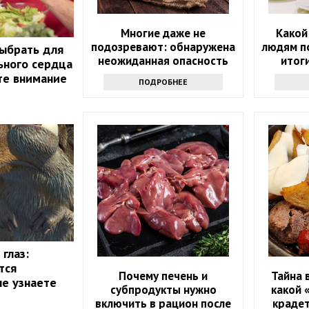
Многие даже не
Какой
подозревают: обнаружена
людям п
ыбрать для
неожиданная опасность
итог
льного сердца
сырого молока
те внимание
ПОДРОБНЕЕ
глаз:
тся
Почему печень и
Тайна 
не узнаете
субпродукты нужно
какой 
включить в рацион после
крадет